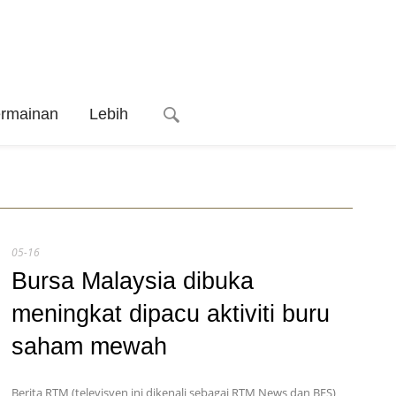
ermainan
Lebih
05-16
Bursa Malaysia dibuka
meningkat dipacu aktiviti buru
saham mewah
Berita RTM (televisyen ini dikenali sebagai RTM News dan BES)