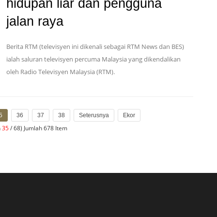
hidupan liar dan pengguna
jalan raya
Berita RTM (televisyen ini dikenali sebagai RTM News dan BES)
ialah saluran televisyen percuma Malaysia yang dikendalikan
oleh Radio Televisyen Malaysia (RTM).
5
36
37
38
Seterusnya
Ekor
n
35
/ 68) Jumlah 678 Item