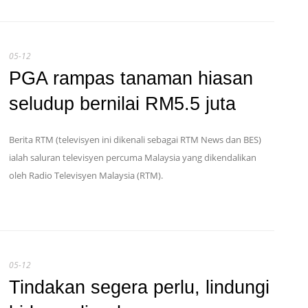
05-12
PGA rampas tanaman hiasan
seludup bernilai RM5.5 juta
Berita RTM (televisyen ini dikenali sebagai RTM News dan BES)
ialah saluran televisyen percuma Malaysia yang dikendalikan
oleh Radio Televisyen Malaysia (RTM).
05-12
Tindakan segera perlu, lindungi