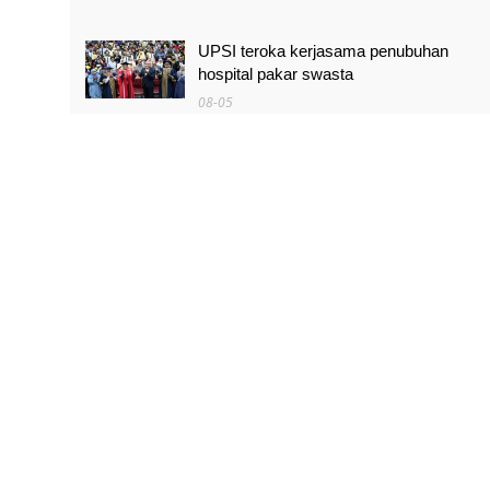
UPSI teroka kerjasama penubuhan
hospital pakar swasta
08-05
Pengurusan banjir secara berkesan,
hadapi cabaran perubahan iklim.
08-05