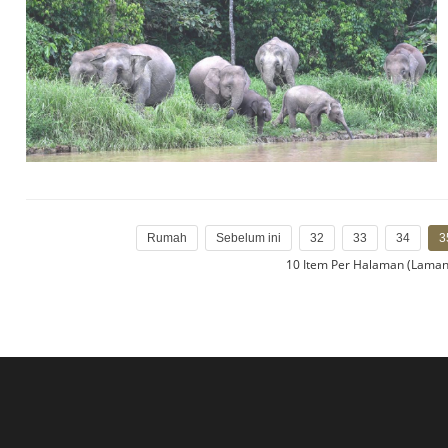
Rumah
Sebelum ini
32
33
34
3
10 Item Per Halaman (Lama