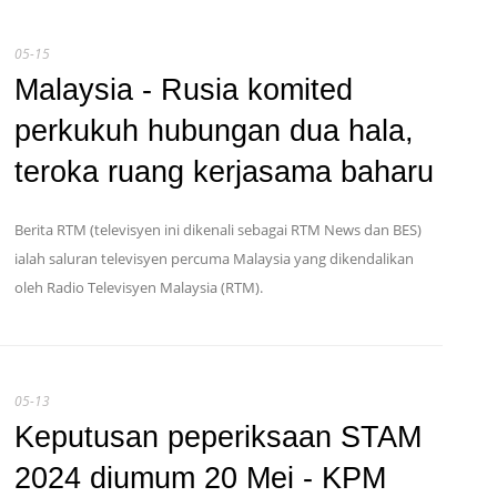
05-15
Malaysia - Rusia komited
perkukuh hubungan dua hala,
teroka ruang kerjasama baharu
Berita RTM (televisyen ini dikenali sebagai RTM News dan BES)
ialah saluran televisyen percuma Malaysia yang dikendalikan
oleh Radio Televisyen Malaysia (RTM).
05-13
Keputusan peperiksaan STAM
2024 diumum 20 Mei - KPM