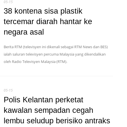
05-15
38 kontena sisa plastik
tercemar diarah hantar ke
negara asal
Berita RTM (televisyen ini dikenali sebagai RTM News dan BES)
ialah saluran televisyen percuma Malaysia yang dikendalikan
oleh Radio Televisyen Malaysia (RTM).
05-15
Polis Kelantan perketat
kawalan sempadan cegah
lembu seludup berisiko antraks