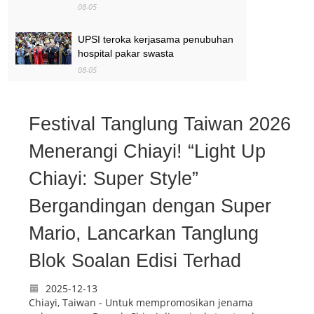
08-05
UPSI teroka kerjasama penubuhan
hospital pakar swasta
08-05
Pengurusan banjir secara
berkesan, hadapi cabaran
Festival Tanglung Taiwan 2026
perubahan iklim.
Menerangi Chiayi! “Light Up
08-05
Chiayi: Super Style”
Bergandingan dengan Super
Mario, Lancarkan Tanglung
Blok Soalan Edisi Terhad
2025-12-13
Chiayi, Taiwan - Untuk mempromosikan jenama