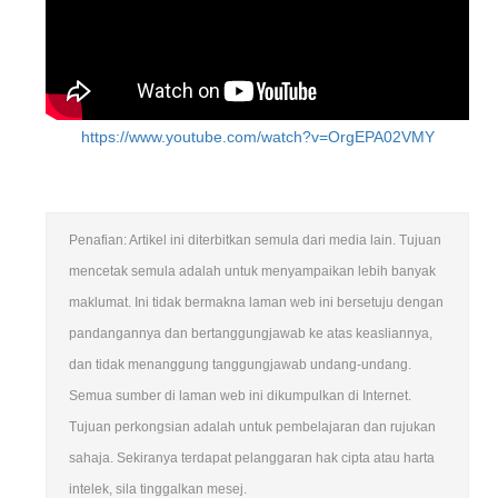
https://www.youtube.com/watch?v=OrgEPA02VMY
Penafian: Artikel ini diterbitkan semula dari media lain. Tujuan
mencetak semula adalah untuk menyampaikan lebih banyak
maklumat. Ini tidak bermakna laman web ini bersetuju dengan
pandangannya dan bertanggungjawab ke atas keasliannya,
dan tidak menanggung tanggungjawab undang-undang.
Semua sumber di laman web ini dikumpulkan di Internet.
Tujuan perkongsian adalah untuk pembelajaran dan rujukan
sahaja. Sekiranya terdapat pelanggaran hak cipta atau harta
intelek, sila tinggalkan mesej.