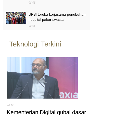
08-05
UPSI teroka kerjasama penubuhan
hospital pakar swasta
08-05
Pengurusan banjir secara
Teknologi Terkini
berkesan, hadapi cabaran
perubahan iklim.
08-05
08-13
Kementerian Digital gubal dasar