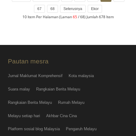
67
68
Seterusnya
Ekor
10 Item Per Halaman (Laman
65
/ 68) Jumlah 678 Item
Pautan mesra
Jurnal Maklumat Komprehensif
Kota malaysia
Suara malay
Rangkaian Berita Melayu
Rangkaian Berita Melayu
Rumah Melayu
Melayu setiap hari
Akhbar Cina Cina
Platform sosial blog Malaysia
Pengaruh Melayu