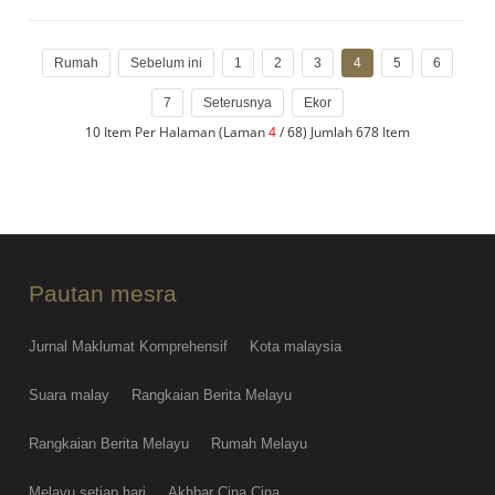
Rumah
Sebelum ini
1
2
3
4
5
6
7
Seterusnya
Ekor
10 Item Per Halaman (Laman
4
/ 68) Jumlah 678 Item
Pautan mesra
Jurnal Maklumat Komprehensif
Kota malaysia
Suara malay
Rangkaian Berita Melayu
Rangkaian Berita Melayu
Rumah Melayu
Melayu setiap hari
Akhbar Cina Cina