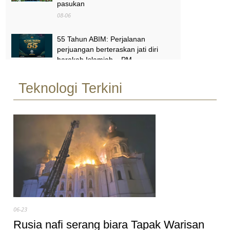
pasukan
08-06
55 Tahun ABIM: Perjalanan
perjuangan berteraskan jati diri
harakah Islamiah – PM
08-06
Teknologi Terkini
Satu daerah, satu Tabika Tunas
Istimewa menjelang 2027 – TPM
Zahid
08-06
06-23
Rusia nafi serang biara Tapak Warisan