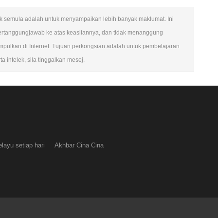
etak semula adalah untuk menyampaikan lebih banyak maklumat. Ini
ertanggungjawab ke atas keasliannya, dan tidak menanggung
ulkan di Internet. Tujuan perkongsian adalah untuk pembelajaran
a intelek, sila tinggalkan mesej.
layu setiap hari
Akhbar Cina Cina