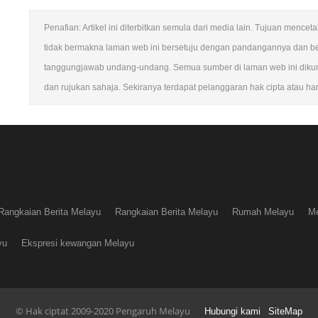
Penafian: Artikel ini diterbitkan semula dari media lain. Tujuan menc
tidak bermakna laman web ini bersetuju dengan pandangannya dan b
tanggungjawab undang-undang. Semua sumber di laman web ini dikump
dan rujukan sahaja. Sekiranya terdapat pelanggaran hak cipta atau hart
Rangkaian Berita Melayu
Rangkaian Berita Melayu
Rumah Melayu
Me
yu
Ekspresi kewangan Melayu
© Hak ciptat 2009-2020 Pengaruh Melayu
Hubungi kami
SiteMap