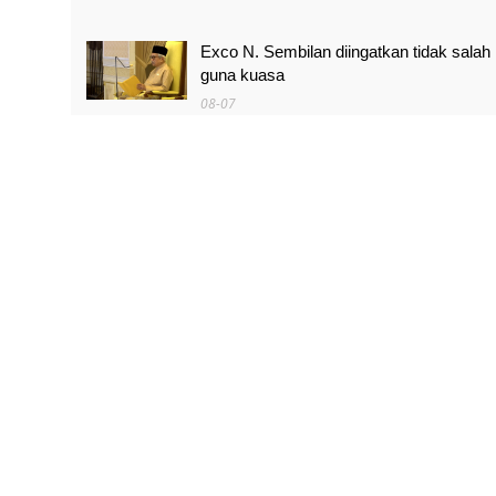
Exco N. Sembilan diingatkan tidak salah
guna kuasa
08-07
MAG wajibkan saringan dadah terhadap
semua juruterbang
08-07