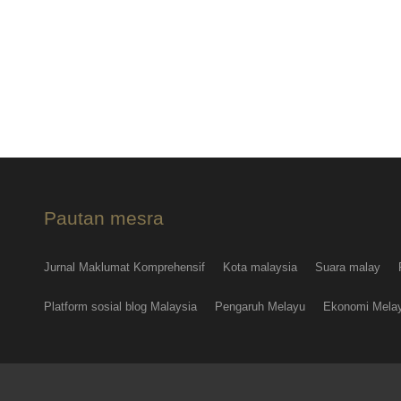
Pautan mesra
Jurnal Maklumat Komprehensif
Kota malaysia
Suara malay
Platform sosial blog Malaysia
Pengaruh Melayu
Ekonomi Mela