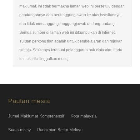
maklumat. Ini tidak bermakna laman web ini bersetuju dengan
pandangannya dan bertanggungjawab ke atas keasliannya,
dan tidak menanggung tanggungjawab undang-undang.
Semua sumber di laman web ini dikumpulkan di Internet.
Tujuan perkongsian adalah untuk pembelajaran dan rujukan
sahaja. Sekiranya terdapat pelanggaran hak cipta atau harta
intelek, sila tinggalkan mesej.
Pautan mesra
Jurnal Maklumat Komprehensif
Kota malaysia
Suara malay
Rangkaian Berita Melayu