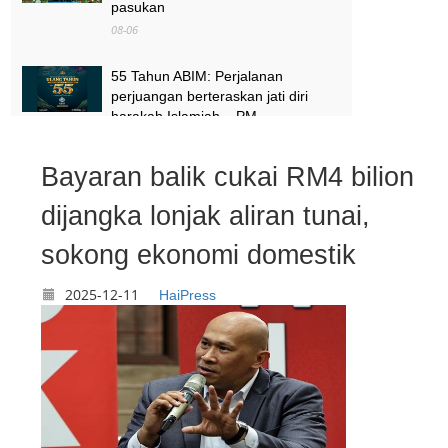
pasukan
08-06
55 Tahun ABIM: Perjalanan
perjuangan berteraskan jati diri
harakah Islamiah – PM
08-06
Bayaran balik cukai RM4 bilion
Satu daerah, satu Tabika Tunas
Istimewa menjelang 2027 – TPM
dijangka lonjak aliran tunai,
Zahid
sokong ekonomi domestik
08-06
2025-12-11
HaiPress