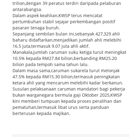
trilion,dengan 39 peratus terdiri daripada pelaburan
antarabangsa.
Dalam aspek keahlian,KWSP terus mencatat
pertumbuhan stabil sejajar perkembangan positif
pasaran tenaga buruh.
Sepanjang sembilan bulan ini,sebanyak 427,329 ahli
baharu didaftarkan,menjadikan jumlah ahli melebihi
16.5 juta,termasuk 9.07 juta ahli aktif.
Manakala,jumlah caruman suku ketiga turut meningkat
10.5% kepada RM27.84 bilion,berbanding RM25.20
bilion pada tempoh sama tahun lalu.
Dalam masa sama,caruman sukarela turut melonjak
47.5% kepada RM15.30 bilion,termasuk peningkatan
ketara ahli yang mencarum melebihi kadar berkanun.
Susulan pelaksanaan caruman mandatori bagi pekerja
bukan warganegara bermula gaji Oktober 2025,KWSP
kini memberi tumpuan kepada proses peralihan dan
pematuhan,termasuk libat urus serta panduan
berterusan kepada majikan.