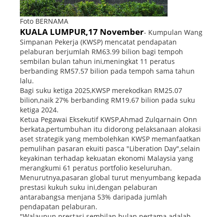
Foto BERNAMA
KUALA LUMPUR,17 November
- Kumpulan Wang
Simpanan Pekerja (KWSP) mencatat pendapatan
pelaburan berjumlah RM63.99 bilion bagi tempoh
sembilan bulan tahun ini,meningkat 11 peratus
berbanding RM57.57 bilion pada tempoh sama tahun
lalu.
Bagi suku ketiga 2025,KWSP merekodkan RM25.07
bilion,naik 27% berbanding RM19.67 bilion pada suku
ketiga 2024.
Ketua Pegawai Eksekutif KWSP,Ahmad Zulqarnain Onn
berkata,pertumbuhan itu didorong pelaksanaan alokasi
aset strategik yang membolehkan KWSP memanfaatkan
pemulihan pasaran ekuiti pasca "Liberation Day",selain
keyakinan terhadap kekuatan ekonomi Malaysia yang
merangkumi 61 peratus portfolio keseluruhan.
Menurutnya,pasaran global turut menyumbang kepada
prestasi kukuh suku ini,dengan pelaburan
antarabangsa menjana 53% daripada jumlah
pendapatan pelaburan.
"Walaupun prestasi sembilan bulan pertama adalah