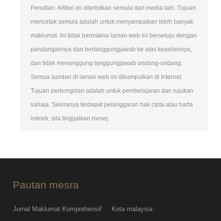
Penafian: Artikel ini diterbitkan semula dari media lain. Tujuan
mencetak semula adalah untuk menyampaikan lebih banyak
maklumat. Ini tidak bermakna laman web ini bersetuju dengan
pandangannya dan bertanggungjawab ke atas keasliannya,
dan tidak menanggung tanggungjawab undang-undang.
Semua sumber di laman web ini dikumpulkan di Internet.
Tujuan perkongsian adalah untuk pembelajaran dan rujukan
sahaja. Sekiranya terdapat pelanggaran hak cipta atau harta
intelek, sila tinggalkan mesej.
Pautan mesra
Jurnal Maklumat Komprehensif
Kota malaysia