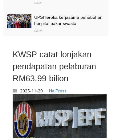
08-05
UPSI teroka kerjasama penubuhan
hospital pakar swasta
08-05
Pengurusan banjir secara
berkesan, hadapi cabaran
KWSP catat lonjakan
perubahan iklim.
pendapatan pelaburan
08-05
RM63.99 bilion
2025-11-20
HaiPress