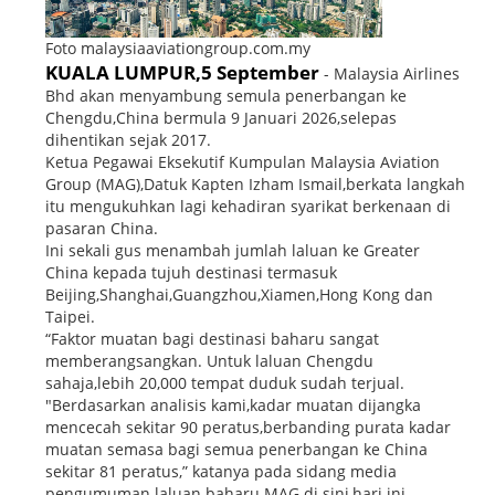
Foto malaysiaaviationgroup.com.my
KUALA LUMPUR,5 September
- Malaysia Airlines
Bhd akan menyambung semula penerbangan ke
Chengdu,China bermula 9 Januari 2026,selepas
dihentikan sejak 2017.
Ketua Pegawai Eksekutif Kumpulan Malaysia Aviation
Group (MAG),Datuk Kapten Izham Ismail,berkata langkah
itu mengukuhkan lagi kehadiran syarikat berkenaan di
pasaran China.
Ini sekali gus menambah jumlah laluan ke Greater
China kepada tujuh destinasi termasuk
Beijing,Shanghai,Guangzhou,Xiamen,Hong Kong dan
Taipei.
“Faktor muatan bagi destinasi baharu sangat
memberangsangkan. Untuk laluan Chengdu
sahaja,lebih 20,000 tempat duduk sudah terjual.
"Berdasarkan analisis kami,kadar muatan dijangka
mencecah sekitar 90 peratus,berbanding purata kadar
muatan semasa bagi semua penerbangan ke China
sekitar 81 peratus,” katanya pada sidang media
pengumuman laluan baharu MAG di sini,hari ini.