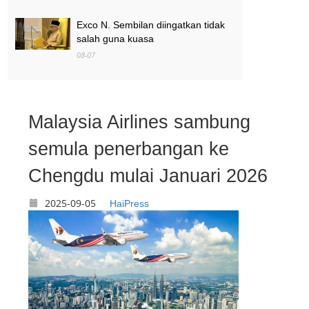
Exco N. Sembilan diingatkan tidak
salah guna kuasa
08-07
MAG wajibkan saringan dadah
terhadap semua juruterbang
08-07
Malaysia Airlines sambung
semula penerbangan ke
Chengdu mulai Januari 2026
2025-09-05
HaiPress