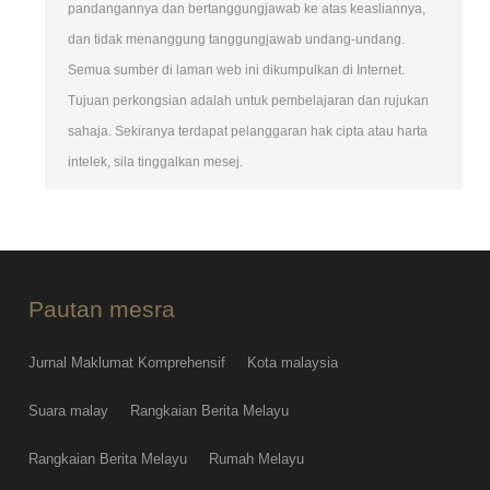
pandangannya dan bertanggungjawab ke atas keasliannya,
dan tidak menanggung tanggungjawab undang-undang.
Semua sumber di laman web ini dikumpulkan di Internet.
Tujuan perkongsian adalah untuk pembelajaran dan rujukan
sahaja. Sekiranya terdapat pelanggaran hak cipta atau harta
intelek, sila tinggalkan mesej.
Pautan mesra
Jurnal Maklumat Komprehensif
Kota malaysia
Suara malay
Rangkaian Berita Melayu
Rangkaian Berita Melayu
Rumah Melayu