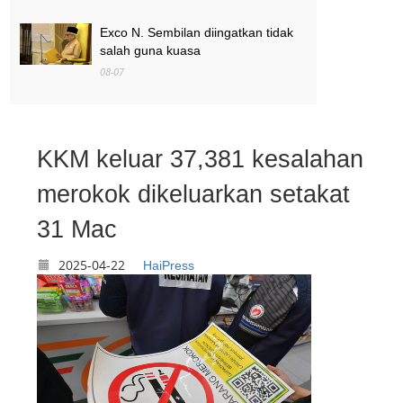
Exco N. Sembilan diingatkan tidak
salah guna kuasa
08-07
MAG wajibkan saringan dadah
terhadap semua juruterbang
08-07
KKM keluar 37,381 kesalahan
merokok dikeluarkan setakat
31 Mac
2025-04-22
HaiPress