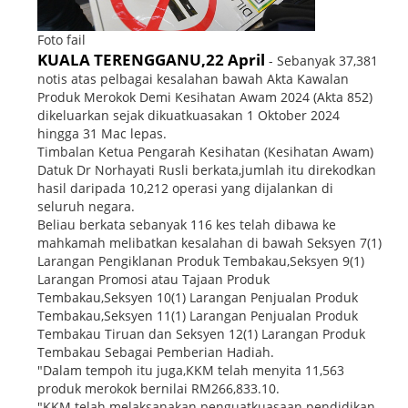
Foto fail
KUALA TERENGGANU,22 April
- Sebanyak 37,381
notis atas pelbagai kesalahan bawah Akta Kawalan
Produk Merokok Demi Kesihatan Awam 2024 (Akta 852)
dikeluarkan sejak dikuatkuasakan 1 Oktober 2024
hingga 31 Mac lepas.
Timbalan Ketua Pengarah Kesihatan (Kesihatan Awam)
Datuk Dr Norhayati Rusli berkata,jumlah itu direkodkan
hasil daripada 10,212 operasi yang dijalankan di
seluruh negara.
Beliau berkata sebanyak 116 kes telah dibawa ke
mahkamah melibatkan kesalahan di bawah Seksyen 7(1)
Larangan Pengiklanan Produk Tembakau,Seksyen 9(1)
Larangan Promosi atau Tajaan Produk
Tembakau,Seksyen 10(1) Larangan Penjualan Produk
Tembakau,Seksyen 11(1) Larangan Penjualan Produk
Tembakau Tiruan dan Seksyen 12(1) Larangan Produk
Tembakau Sebagai Pemberian Hadiah.
"Dalam tempoh itu juga,KKM telah menyita 11,563
produk merokok bernilai RM266,833.10.
"KKM telah melaksanakan penguatkuasaan pendidikan