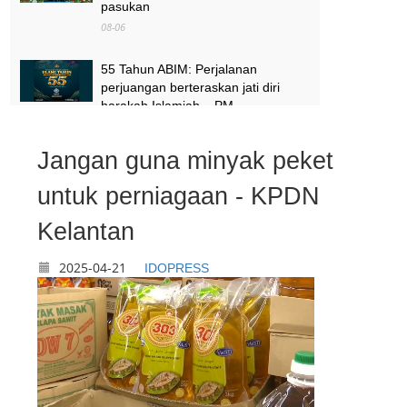
pasukan
08-06
55 Tahun ABIM: Perjalanan
perjuangan berteraskan jati diri
harakah Islamiah – PM
08-06
Jangan guna minyak peket
Satu daerah, satu Tabika Tunas
Istimewa menjelang 2027 – TPM
untuk perniagaan - KPDN
Zahid
Kelantan
08-06
2025-04-21
IDOPRESS