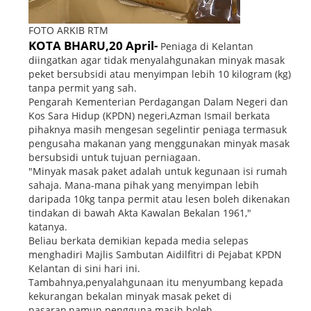
FOTO ARKIB RTM
KOTA BHARU,20 April-
Peniaga di Kelantan
diingatkan agar tidak menyalahgunakan minyak masak
peket bersubsidi atau menyimpan lebih 10 kilogram (kg)
tanpa permit yang sah.
Pengarah Kementerian Perdagangan Dalam Negeri dan
Kos Sara Hidup (KPDN) negeri,Azman Ismail berkata
pihaknya masih mengesan segelintir peniaga termasuk
pengusaha makanan yang menggunakan minyak masak
bersubsidi untuk tujuan perniagaan.
"Minyak masak paket adalah untuk kegunaan isi rumah
sahaja. Mana-mana pihak yang menyimpan lebih
daripada 10kg tanpa permit atau lesen boleh dikenakan
tindakan di bawah Akta Kawalan Bekalan 1961,"
katanya.
Beliau berkata demikian kepada media selepas
menghadiri Majlis Sambutan Aidilfitri di Pejabat KPDN
Kelantan di sini hari ini.
Tambahnya,penyalahgunaan itu menyumbang kepada
kekurangan bekalan minyak masak peket di
pasaran,namun pengguna masih boleh